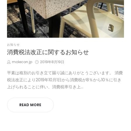
POSTED
お知らせ
IN
消費税法改正に関するお知らせ
by
Posted
molecon.jp
2019年8月19日
on
平素は格別のお引き立て賜り誠にありがとうございます。 消費
税法改正により2019年10月1日から消費税が8％から10％に引き
上げられることに伴い、消費税率引き上…
READ MORE