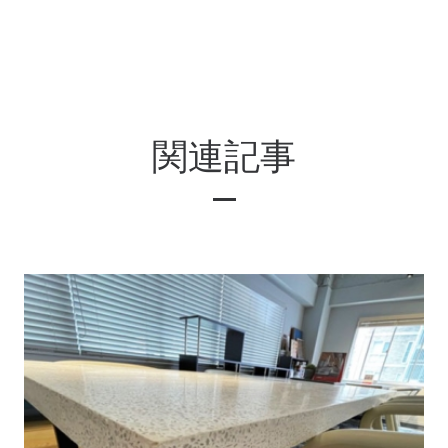
ナ
ビ
ゲ
ー
関連記事
シ
ョ
ン