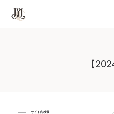
モ
モ
ル
ル
【20
コ
コ
ン
ン
サイト内検索
P