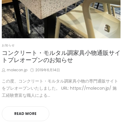
POSTED
お知らせ
IN
コンクリート・モルタル調家具小物通販サイ
トプレオープンのお知らせ
by
Posted
molecon.jp
2019年6月14日
on
この度、コンクリート・モルタル調家具小物の専門通販サイト
をプレオープンいたしました。 URL: https://molecon.jp/ 施
工経験豊富な職人による…
READ MORE