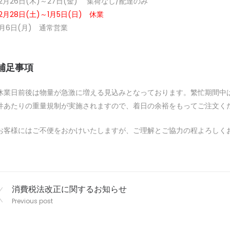
12月26日(木)～27日(金) 集荷なし/配達のみ
12月28日(土)～1月5日(日) 休業
1月6日(月) 通常営業
補足事項
休業日前後は物量が急激に増える見込みとなっております。繁忙期間中
件あたりの重量規制が実施されますので、着日の余裕をもってご注文く
お客様にはご不便をおかけいたしますが、ご理解とご協力の程よろしく
投
消費税法改正に関するお知らせ
Previous post
稿