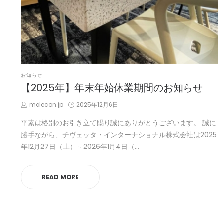
POSTED
お知らせ
IN
【2025年】年末年始休業期間のお知らせ
by
Posted
molecon.jp
2025年12月6日
on
平素は格別のお引き立て賜り誠にありがとうございます。 誠に
勝手ながら、チヴェッタ・インターナショナル株式会社は2025
年12月27日（土）～2026年1月4日（…
READ MORE