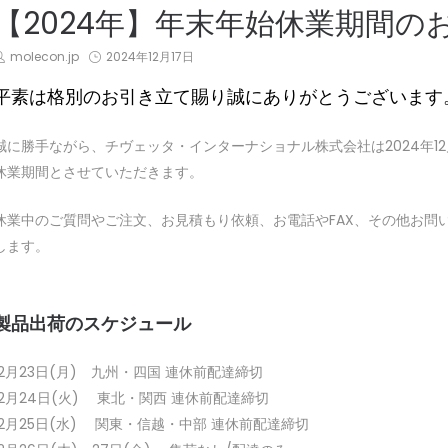
N
【2024年】年末年始休業期間の
by
Posted
molecon.jp
2024年12月17日
on
平素は格別のお引き立て賜り誠にありがとうございます
誠に勝手ながら、チヴェッタ・インターナショナル株式会社は2024年12月
休業期間とさせていただきます。
休業中のご質問やご注文、お見積もり依頼、お電話やFAX、その他お問い
します。
製品出荷のスケジュール
12月23日(月) 九州・四国 連休前配達締切
12月24日(火) 東北・関西 連休前配達締切
12月25日(水) 関東・信越・中部 連休前配達締切