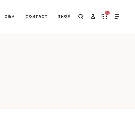
0
Ｑ&Ａ
CONTACT
SHOP