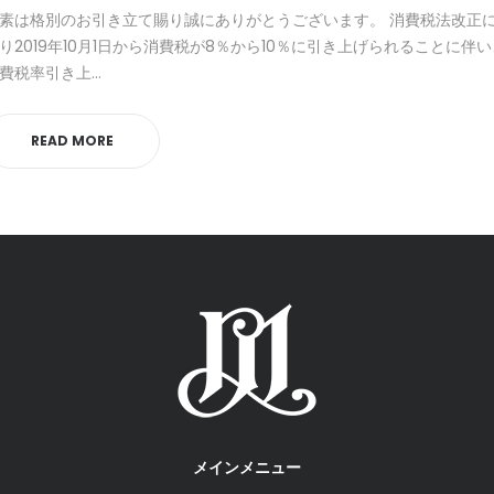
素は格別のお引き立て賜り誠にありがとうございます。 消費税法改正
り2019年10月1日から消費税が8％から10％に引き上げられることに伴い
費税率引き上…
READ MORE
メインメニュー