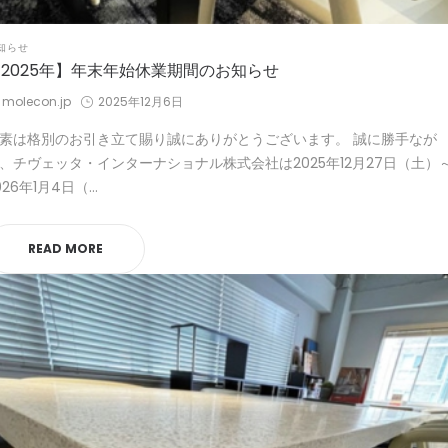
STED
知らせ
2025年】年末年始休業期間のお知らせ
by
Posted
molecon.jp
2025年12月6日
on
素は格別のお引き立て賜り誠にありがとうございます。 誠に勝手なが
、チヴェッタ・インターナショナル株式会社は2025年12月27日（土）
026年1月4日（…
READ MORE