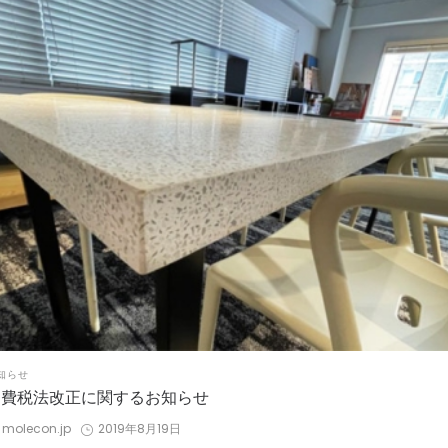
STED
知らせ
消費税法改正に関するお知らせ
by
Posted
molecon.jp
2019年8月19日
on