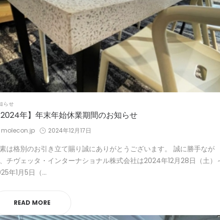
STED
知らせ
2024年】年末年始休業期間のお知らせ
by
Posted
molecon.jp
2024年12月17日
on
素は格別のお引き立て賜り誠にありがとうございます。 誠に勝手なが
、チヴェッタ・インターナショナル株式会社は2024年12月28日（土）
025年1月5日（…
READ MORE