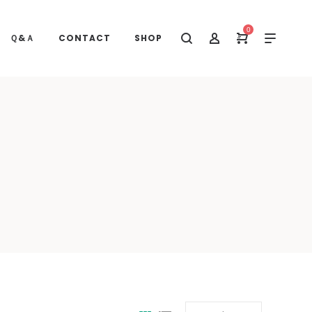
0
Ｑ&Ａ
CONTACT
SHOP