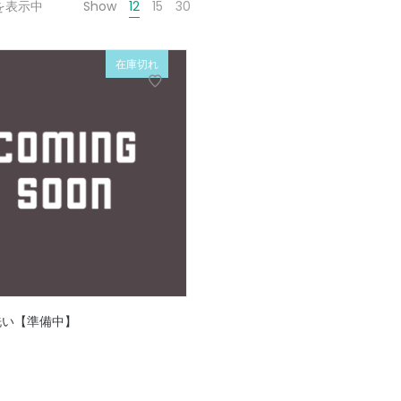
を表示中
Show
12
15
30
在庫切れ
洗い【準備中】